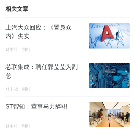
相关文章
上汽大众回应：《置身众
内》失实
财中社
刚刚
芯联集成：聘任郭莹莹为副
总
财中社
刚刚
ST智知：董事马力辞职
财中社
刚刚