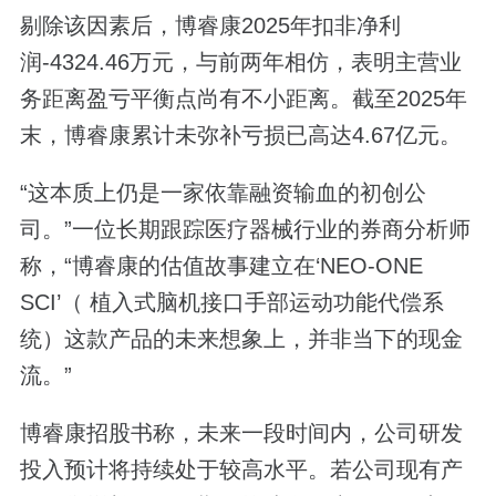
剔除该因素后，博睿康2025年扣非净利
润-4324.46万元，与前两年相仿，表明主营业
务距离盈亏平衡点尚有不小距离。截至2025年
末，博睿康累计未弥补亏损已高达4.67亿元。
“这本质上仍是一家依靠融资输血的初创公
司。”一位长期跟踪医疗器械行业的券商分析师
称，“博睿康的估值故事建立在‘NEO-ONE
SCI’（ 植入式脑机接口手部运动功能代偿系
统）这款产品的未来想象上，并非当下的现金
流。”
博睿康招股书称，未来一段时间内，公司研发
投入预计将持续处于较高水平。若公司现有产