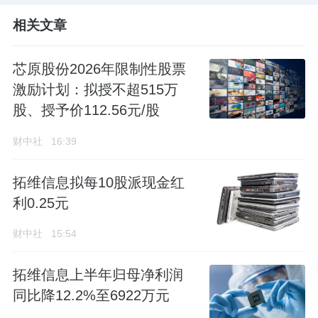
相关文章
芯原股份2026年限制性股票
激励计划：拟授不超515万
股、授予价112.56元/股
财中社
16:39
拓维信息拟每10股派现金红
利0.25元
财中社
15:54
拓维信息上半年归母净利润
同比降12.2%至6922万元