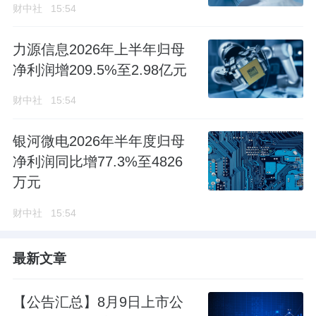
财中社
15:54
力源信息2026年上半年归母
净利润增209.5%至2.98亿元
财中社
15:54
银河微电2026年半年度归母
净利润同比增77.3%至4826
万元
财中社
15:54
最新文章
【公告汇总】8月9日上市公