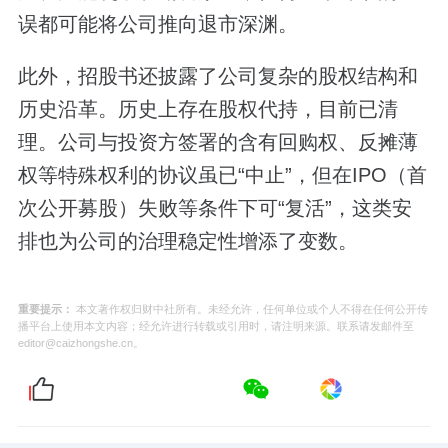
误都可能将公司推向退市深渊。
此外，招股书还披露了公司复杂的股权结构和
历史沿革。历史上存在股权代持，目前已清
理。公司与投资方签署的含有回购权、反摊薄
权等特殊权利的协议虽已“中止”，但在IPO（首
次公开募股）失败等条件下可“复活”，这类安
排也为公司的治理稳定性增添了变数。
重要提示：
本文著作权归财中社所有。未经允许，任何单位或个人不得在任何公开传
播平台上使用本文内容；经允许进行转载或引用时，请注明来源。联系请发邮件至
editor@caizhongshe.cn。