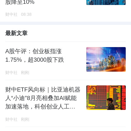
股降至10%
财中社
08:38
最新文章
A股午评：创业板指涨
1.75%，超3000股下跌
财中社
刚刚
财中ETF风向标｜比亚迪机器
人“小迪”8月亮相叠加AI赋能
加速落地，科创创业人工智
能ETF永赢(159141)盘中涨
财中社
刚刚
1.14%