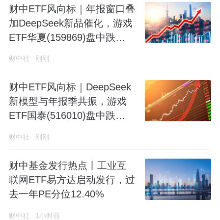
财中ETF风向标｜年报窗口叠
加DeepSeek新品催化，游戏
ETF华夏(159869)盘中跌
1.06%
财中社
刚刚
财中ETF风向标｜DeepSeek
新模型与年报季共振，游戏
ETF国泰(516010)盘中跌
1.51%
财中社
刚刚
财中基金发行热点丨工业互
联网ETF易方达启动发行，过
去一年PE分位12.40%
财中社
1小时前