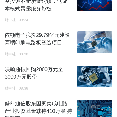
空投诉不断屡遭约谈，低成
本模式暴露服务短板
财中社
09:24
依顿电子拟投29.79亿元建设
高端印刷电路板智造项目
财中社
08:38
映翰通拟回购2000万元至
3000万元股份
财中社
08:38
盛科通信股东国家集成电路
产业投资基金减持410万股 持