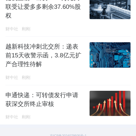
联受让爱多多剩余37.60%股
权
财中社
刚刚
越新科技冲刺北交所：递表
前15天收警示函，3.8亿元扩
产合理性待解
财中社
刚刚
申通快递：可转债发行申请
获深交所终止审核
财中社
刚刚
京ICP备2024079505号-1