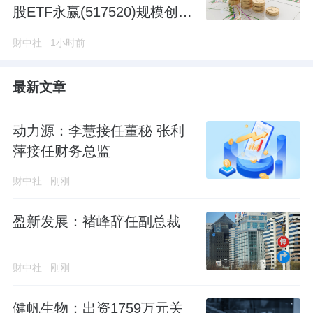
股ETF永赢(517520)规模创近
60个交易日新高
财中社
1小时前
最新文章
动力源：李慧接任董秘 张利
萍接任财务总监
财中社
刚刚
盈新发展：褚峰辞任副总裁
财中社
刚刚
健帆生物：出资1759万元关