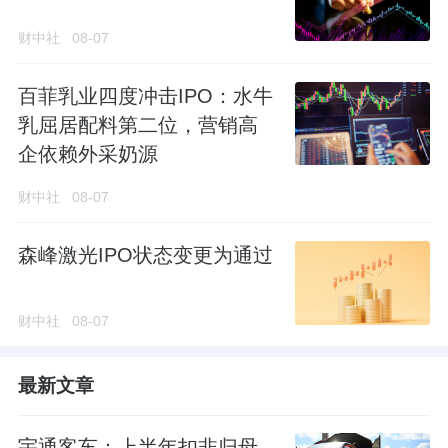
财中社
08-07
百菲乳业四度冲击IPO：水牛
乳屈居配料第二位，营销高
企依赖外采奶源
财中社
08-07
森峰激光IPO状态变更为通过
财中社
08-07
最新文章
宇通客车：上半年扣非归母