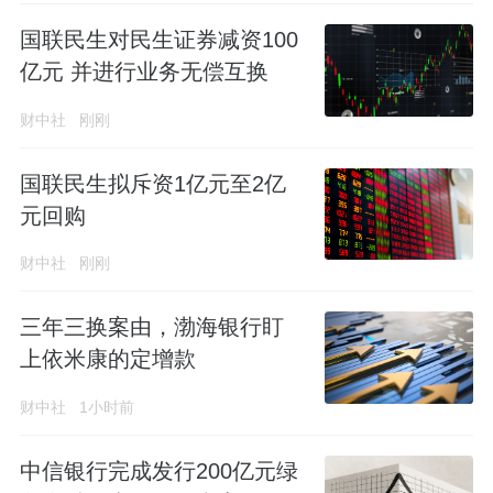
国联民生对民生证券减资100
亿元 并进行业务无偿互换
财中社
刚刚
国联民生拟斥资1亿元至2亿
元回购
财中社
刚刚
三年三换案由，渤海银行盯
上依米康的定增款
财中社
1小时前
中信银行完成发行200亿元绿