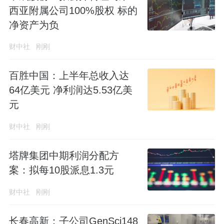
西亚附属公司100%股权 标的
净资产为负
财中社
刚刚
百胜中国：上半年总收入达
64亿美元 净利润达5.53亿美
元
财中社
刚刚
塔牌集团中期利润分配方
案：拟每10股派息1.3元
财中社
刚刚
长春高新：子公司GenSci148