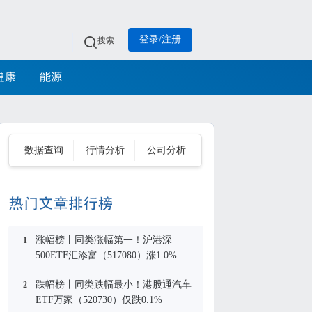
登录/注册
搜索
健康
能源
数据查询
行情分析
公司分析
涨幅榜丨同类涨幅第一！沪港深
1
500ETF汇添富（517080）涨1.0%
跌幅榜丨同类跌幅最小！港股通汽车
2
ETF万家（520730）仅跌0.1%