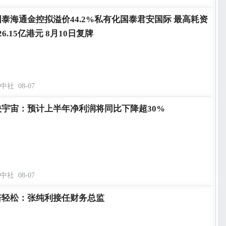
国泰海通金控拟溢价44.2%私有化国泰君安国际 最高耗资
26.15亿港元 8月10日复牌
中社
08-07
映宇宙：预计上半年净利润将同比下降超30%
中社
08-07
倍轻松：张纯利接任财务总监