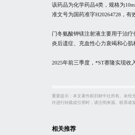
该药品为化学药品4类，规格为10ml
准文号为国药准字H20264728，有效
门冬氨酸钾镁注射液主要用于治疗
炎后遗症、充血性心力衰竭和心肌
2025年前三季度，*ST赛隆实现收入
重要提示：本文著作权归财中社所有。未经
许进行转载或引用时，请注明来源。联系请发邮件至edi
相关推荐