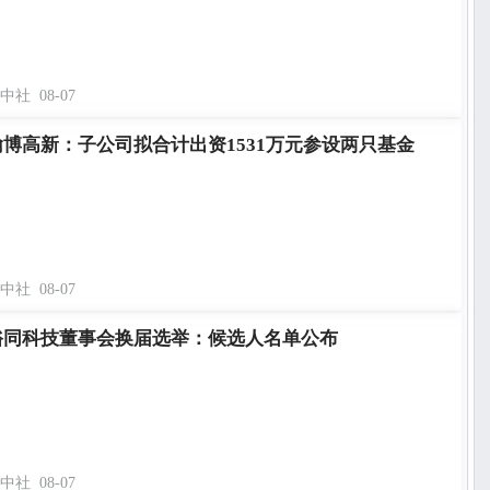
中社
08-07
翰博高新：子公司拟合计出资1531万元参设两只基金
中社
08-07
裕同科技董事会换届选举：候选人名单公布
中社
08-07