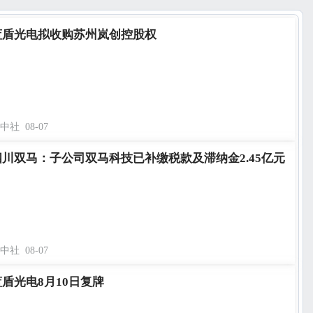
蓝盾光电拟收购苏州岚创控股权
中社
08-07
四川双马：子公司双马科技已补缴税款及滞纳金2.45亿元
中社
08-07
蓝盾光电8月10日复牌