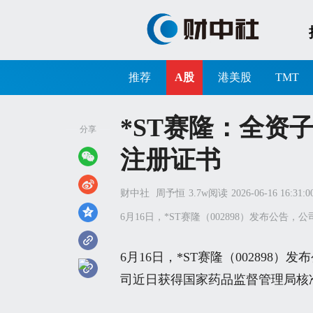
推荐
A股
港美股
TMT
*ST赛隆：全资
分享
注册证书
财中社
周予恒
3.7w阅读
2026-06-16 16:31:0
6月16日，*ST赛隆（002898）发布公告，
6月16日，*ST赛隆（00289
司近日获得国家药品监督管理局核