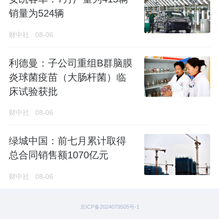
销量为524辆
财中社
08-06
利德曼：子公司重组B群脑膜
炎球菌疫苗（大肠杆菌）临
床试验获批
财中社
08-06
绿城中国：前七月累计取得
总合同销售额1070亿元
财中社
08-06
京ICP备2024079505号-1