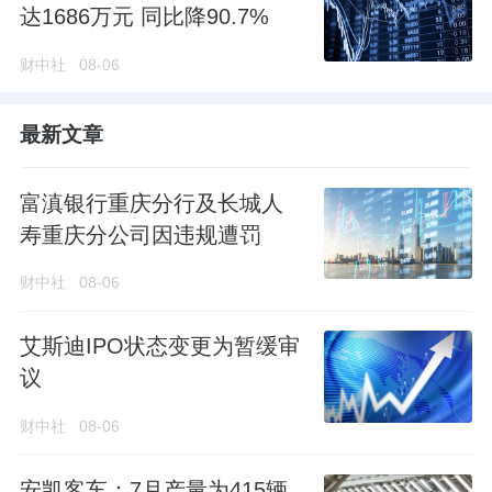
达1686万元 同比降90.7%
财中社
08-06
最新文章
富滇银行重庆分行及长城人
寿重庆分公司因违规遭罚
财中社
08-06
艾斯迪IPO状态变更为暂缓审
议
财中社
08-06
安凯客车：7月产量为415辆