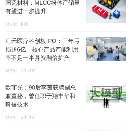
国瓷材料：MLCC粉体产销量
有望进一步提升
财中社
刚刚
汇禾医疗科创板IPO：三年亏
损超6亿，核心产品产能利用
率不足一半募资翻倍扩产
财中社
1小时前
欧菲光：90后李茵获聘副总
兼董秘，曾任职于翔丰华和
科信技术
财中社
1小时前