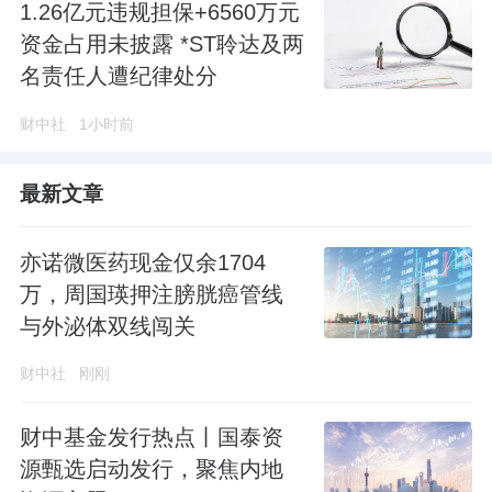
1.26亿元违规担保+6560万元
资金占用未披露 *ST聆达及两
名责任人遭纪律处分
财中社
1小时前
最新文章
亦诺微医药现金仅余1704
万，周国瑛押注膀胱癌管线
与外泌体双线闯关
财中社
刚刚
财中基金发行热点丨国泰资
源甄选启动发行，聚焦内地