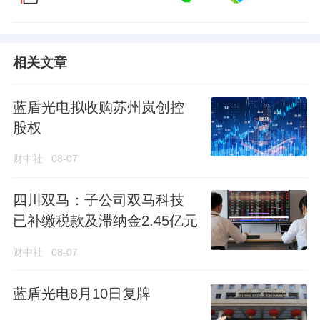
相关文章
蓝盾光电拟收购苏州岚创控
股权
财中社
08-07
四川双马：子公司双马科技
已补缴税款及滞纳金2.45亿元
财中社
08-07
蓝盾光电8月10日复牌