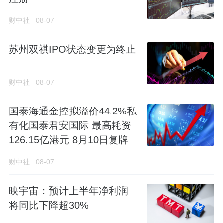
财中社
08-07
苏州双祺IPO状态变更为终止
财中社
08-07
国泰海通金控拟溢价44.2%私
有化国泰君安国际 最高耗资
126.15亿港元 8月10日复牌
财中社
08-07
映宇宙：预计上半年净利润
将同比下降超30%