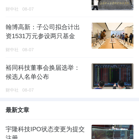
财中社
08-07
翰博高新：子公司拟合计出
资1531万元参设两只基金
财中社
08-07
裕同科技董事会换届选举：
候选人名单公布
财中社
08-07
最新文章
宇隆科技IPO状态变更为提交
注册