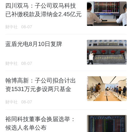
四川双马：子公司双马科技
已补缴税款及滞纳金2.45亿元
财中社
08-07
蓝盾光电8月10日复牌
财中社
08-07
翰博高新：子公司拟合计出
资1531万元参设两只基金
财中社
08-07
裕同科技董事会换届选举：
候选人名单公布