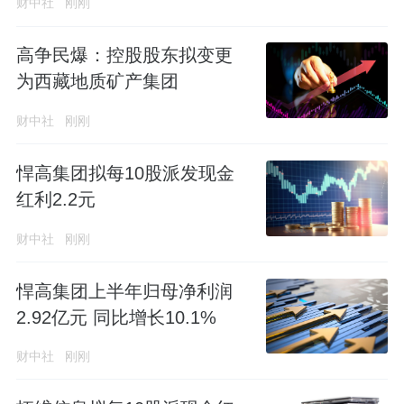
财中社
刚刚
高争民爆：控股股东拟变更
为西藏地质矿产集团
财中社
刚刚
悍高集团拟每10股派发现金
红利2.2元
财中社
刚刚
悍高集团上半年归母净利润
2.92亿元 同比增长10.1%
财中社
刚刚