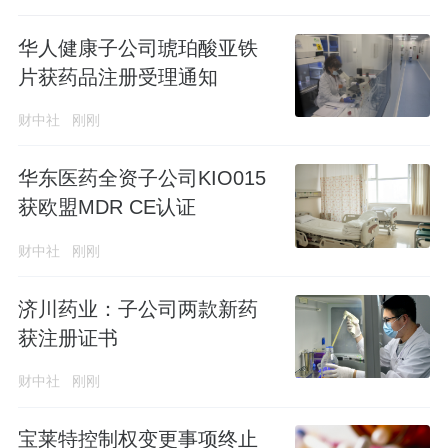
华人健康子公司琥珀酸亚铁
片获药品注册受理通知
财中社
刚刚
华东医药全资子公司KIO015
获欧盟MDR CE认证
财中社
刚刚
济川药业：子公司两款新药
获注册证书
财中社
刚刚
宝莱特控制权变更事项终止