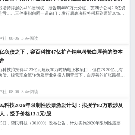
钱增持撑起的41%控制权、报告期4080万元分红、芜湖子公司2.6亿资
连亏……三件事指向同一道命门：发行后表决权将稀释到逼近30%的
线。
中社
08-06
3.9w阅读
8亿负债之下，容百科技47亿扩产钠电考验白厚善的资本
舍
百科技拟投资47.23亿元建设30万吨钠电正极项目，但在78.20亿元有
负债、经营现金流转负及新业务投入期背景下，白厚善的扩张路径面
资本与产业兑现考验。
中社
08-06
3.4w阅读
民科技2026年限制性股票激励计划：拟授予82万股涉及
7人，授予价格13.1元/股
月5日，肇民科技（301000）发布公告，计划实施2026年限制性股票
.