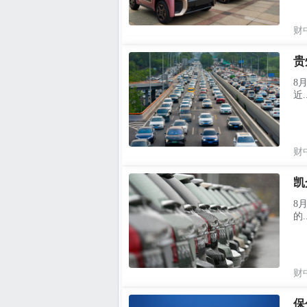
财
贵
8
近..
财
凯
8
的..
财
保