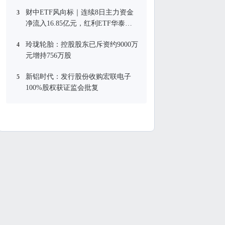
财中ETF风向标｜连续8日主力资金
3
净流入16.85亿元，红利ETF华泰柏
瑞(510880)煤炭权重股领涨
玲珑轮胎：控股股东已斥资约9000万
4
元增持756万股
新铝时代：发行股份收购宏联电子
5
100%股权获证监会批复