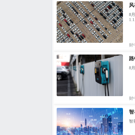
风
8
1.1.
财
路
8
财
智
智