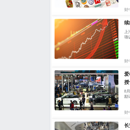
财
续
上
场
财
爱
授
8
励计
财
长