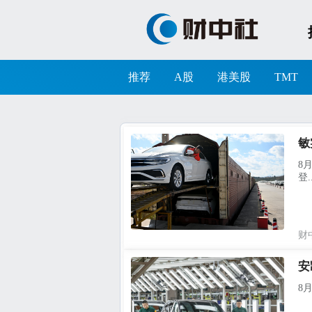
推荐
A股
港美股
TMT
敏
8
登..
财
安
8