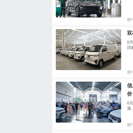
财
双
8
回购
财
信
价
8
激..
财