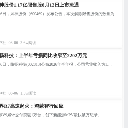
神股份1.17亿限售股8月12日上市流通
月6日，风神股份（600469）发布公告，本次解除限售股份的数量为
..
中社
08-06
2.6w阅读
畅科技：上半年亏损同比收窄至2202万元
月6日，路畅科技(002813)公布2026年半年报，公司营业收入为1....
中社
08-06
1.5w阅读
界R7高速起火：鸿蒙智行回应
界V9累计交付突破1万台，创下新能源MPV最快破万纪录。