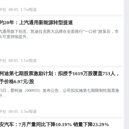
中社
08-05
1.7w阅读
约20年：上汽通用新能源转型提速
汽通用旗下别克、凯迪拉克两大品牌在全面推行“一口价”政策后，市
认可度持续提升。
中社
08-05
3.1w阅读
柯迪第七期股票激励计划：拟授予1619万股覆盖753人，
予价格6.97元/股
月5日，爱柯迪（600933）发布公告，公司拟实施第七期限制性股票激
...
中社
08-05
3.3w阅读
安汽车：7月产量同比下降10.19% 销量下降23.29%