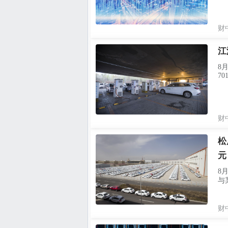
财
江
8
701
财
松
元
8
与某
财