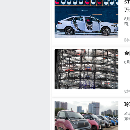
S
万
8
司..
财
金
8
财
玲
玲
东