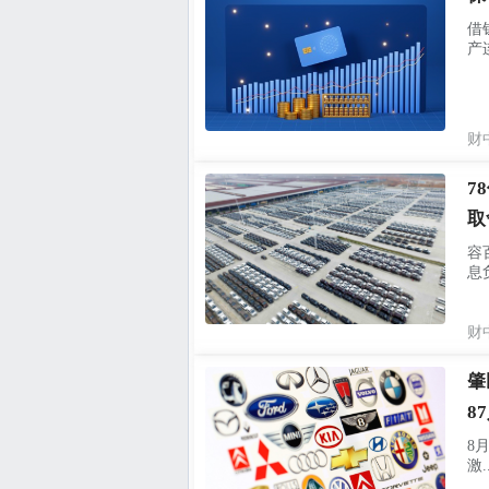
借
产
红
财
7
取
容
息
临
财
肇
8
8
激..