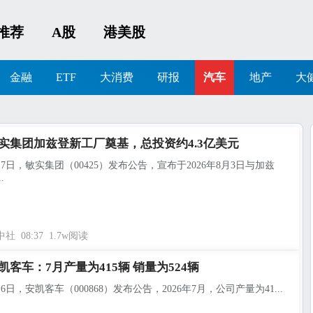
推荐
A股
港美股
金融
ETF
大消费
研报
汽车
地产
大
实集团加兹登新工厂奠基，总投资约4.3亿美元
月7日，敏实集团（00425）发布公告，宣布于2026年8月3日与加兹
.
中社
08:37
1.7w阅读
凯客车：7月产量为415辆 销量为524辆
月6日，安凯客车（000868）发布公告，2026年7月，公司产量为41...